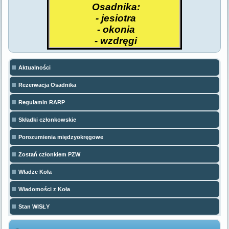
Osadnika:
- jesiotra
- okonia
- wzdręgi
Aktualności
Rezerwacja Osadnika
Regulamin RARP
Składki członkowskie
Porozumienia międzyokręgowe
Zostań członkiem PZW
Władze Koła
Wiadomości z Koła
Stan WISŁY