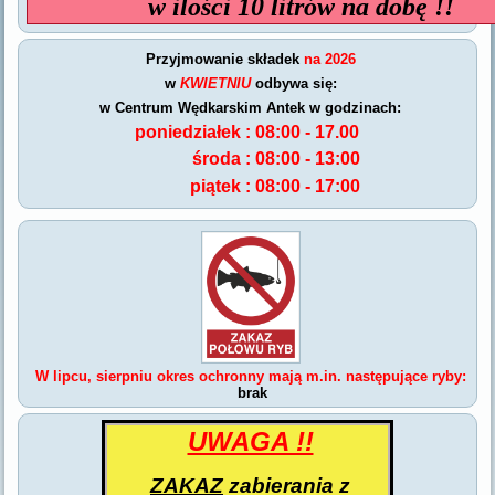
w ilości 10 litrów na dobę !!
Przyjmowanie składek
na 2026
w
KWIETNIU
odbywa się:
w Centrum Wędkarskim Antek w godzinach:
poniedziałek :
08:00 - 17.00
środa :
08:00 - 13:00
piątek :
08:00 - 17:00
W lipcu, sierpniu
okres ochronny mają m.in. następujące ryby:
brak
UWAGA !!
ZAKAZ
zabierania z