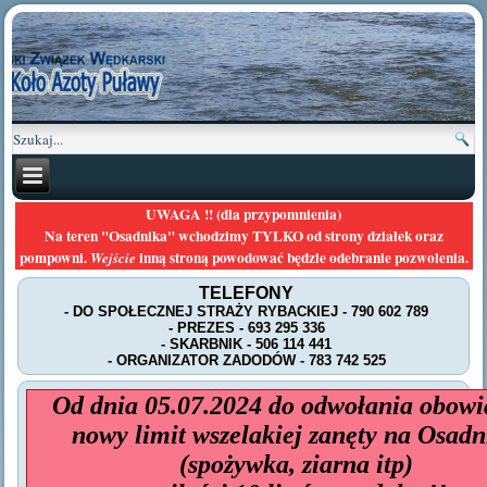
UWAGA !! (dla przypomnienia)
Na teren "Osadnika" wchodzimy TYLKO od strony działek oraz
pompowni.
inną stroną powodować będzie odebranie pozwolenia.
Wejście
TELEFONY
- DO SPOŁECZNEJ STRAŻY RYBACKIEJ - 790 602 789
- PREZES - 693 295 336
- SKARBNIK - 506 114 441
- ORGANIZATOR ZADODÓW - 783 742 525
Od dnia 05.07.2024 do odwołania obowi
nowy limit wszelakiej zanęty na Osadn
(spożywka, ziarna itp)