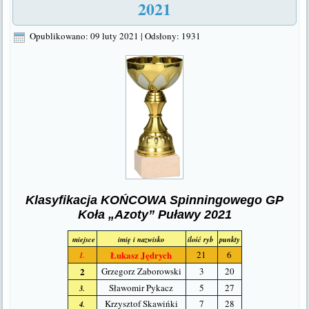
2021
Opublikowano: 09 luty 2021
|
Odsłony: 1931
Klasyfikacja KOŃCOWA Spinningowego GP
Koła „Azoty” Puławy 2021
miejsce
imię i nazwisko
ilość ryb
punkty
Łukasz Jędrych
21
6
1.
2
Grzegorz Zaborowski
3
20
Sławomir Pykacz
5
27
3.
Krzysztof Skawińki
7
28
4.