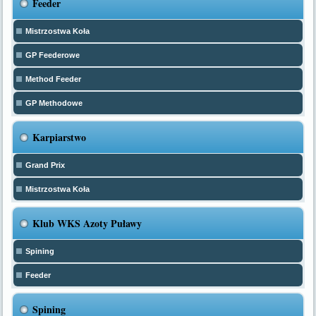
Feeder
Mistrzostwa Koła
GP Feederowe
Method Feeder
GP Methodowe
Karpiarstwo
Grand Prix
Mistrzostwa Koła
Klub WKS Azoty Puławy
Spining
Feeder
Spining