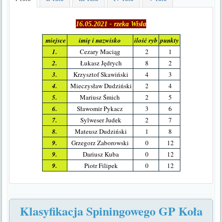
16.05.2021 - rzeka Wisła
miejsce
imię i nazwisko
ilość ryb
punkty
1.
Cezary Maciąg
2
1
2.
Łukasz Jędrych
8
2
3.
Krzysztof Skawiński
4
3
4.
Mieczysław Dudziński
2
4
5.
Mariusz Śmich
2
5
6.
Sławomir Pykacz
3
6
7.
Sylweser Judek
2
7
8.
Mateusz Dudziński
1
8
9.
Grzegorz Zaborowski
0
12
9.
Dariusz Kuba
0
12
9.
Piotr Filipek
0
12
Klasyfikacja Spiningowego GP Koła