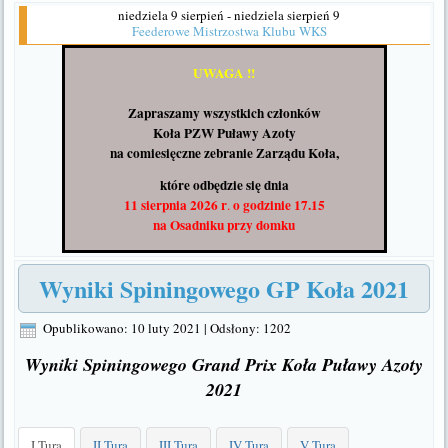
niedziela 9 sierpień - niedziela sierpień 9
Feederowe Mistrzostwa Klubu WKS
UWAGA !!
Zapraszamy wszystkich członków
Koła PZW Puławy Azoty
na comiesięczne zebranie Zarządu Koła,
które odbędzie się dnia
11 sierpnia 2026 r
o godzinie 17.15
.
na Osadniku
przy domku
Wyniki Spiningowego GP Koła 2021
Opublikowano: 10 luty 2021
|
Odsłony: 1202
Wyniki Spiningowego Grand Prix Koła Puławy Azoty
2021
I Tura
II Tura
III Tura
IV Tura
V Tura