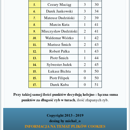
Cezary Maciąg
3
30
5.
Darek Jankowski
3
34
6.
Mateusz Dudziński
2
39
7.
Marcin Kuta
1
41
8.
Mieczysław Dudziński
2
41
9.
Waldemar Wiórko
1
42
10.
Mariusz Śmich
2
43
11.
Robert Pałka
1
43
12.
Piotr Śmich
1
44
13.
Sylwester Judek
2
45
14.
Łukasz Bichta
0
50
15.
Piotr Filipek
0
50
15.
Darek Kuba
0
51
17.
Przy takiej samej ilości punktów decydują kolejno :
łączna suma
punktów za długość ryb w turach
, ilość złapanych ryb.
Copyright 2013 - 2019
desing by
michal_o
INFORMACJA NA TEMAT PLIKÓW COOKIES