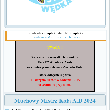
niedziela 9 sierpień - niedziela sierpień 9
Feederowe Mistrzostwa Klubu WKS
UWAGA !!
Zapraszamy wszystkich członków
Koła PZW Puławy Azoty
na comiesięczne zebranie Zarządu Koła,
które odbędzie się dnia
11 sierpnia 2026 r
o godzinie 17.15
.
na Osadniku
przy domku
Muchowy Mistrz Koła A.D 2024