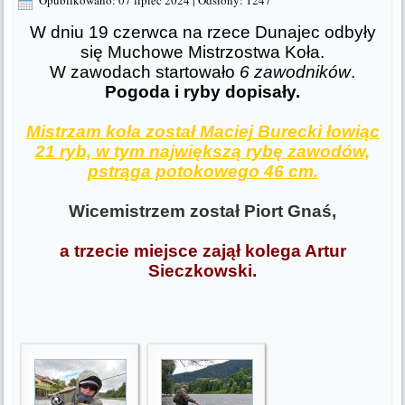
Opublikowano: 07 lipiec 2024
|
Odsłony: 1247
W dniu 19 czerwca na rzece Dunajec odbyły
się Muchowe Mistrzostwa Koła.
W zawodach startowało
6 zawodników
.
Pogoda i ryby dopisały.
Mistrzam koła został
Maciej Burecki
łowiąc
21 ryb, w tym największą rybę zawodów,
pstrąga potokowego 46 cm.
Wicemistrzem został Piort Gnaś,
a trzecie miejsce zajął kolega Artur
Sieczkowski.