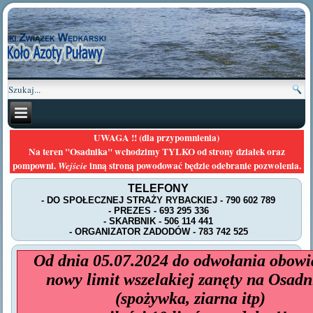
UWAGA !! (dla przypomnienia)
Na teren "Osadnika" wchodzimy TYLKO od strony działek oraz
pompowni.
inną stroną powodować będzie odebranie pozwolenia.
Wejście
TELEFONY
- DO SPOŁECZNEJ STRAŻY RYBACKIEJ - 790 602 789
- PREZES - 693 295 336
- SKARBNIK - 506 114 441
- ORGANIZATOR ZADODÓW - 783 742 525
Od dnia 05.07.2024 do odwołania obowi
nowy limit wszelakiej zanęty na Osadn
(spożywka, ziarna itp)