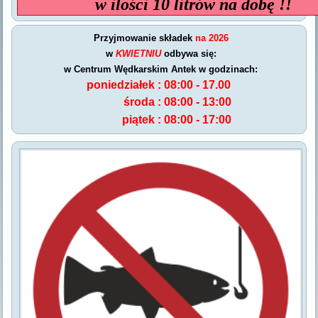
w ilości 10 litrów na dobę !!
Przyjmowanie składek
na 2026
w
KWIETNIU
odbywa się:
w Centrum Wędkarskim Antek w godzinach:
poniedziałek :
08:00 - 17.00
środa :
08:00 - 13:00
piątek :
08:00 - 17:00