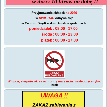
w ilości 10 litrów na dobę !!
Przyjmowanie składek
na 2026
w
KWIETNIU
odbywa się:
w Centrum Wędkarskim Antek w godzinach:
poniedziałek :
08:00 - 17.00
środa :
08:00 - 13:00
piątek :
08:00 - 17:00
W lipcu, sierpniu
okres ochronny mają m.in. następujące ryby:
brak
UWAGA !!
ZAKAZ
zabierania z