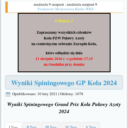
niedziela 9 sierpień - niedziela sierpień 9
Feederowe Mistrzostwa Klubu WKS
UWAGA !!
Zapraszamy wszystkich członków
Koła PZW Puławy Azoty
na comiesięczne zebranie Zarządu Koła,
które odbędzie się dnia
11 sierpnia 2026 r
o godzinie 17.15
.
na Osadniku
przy domku
Wyniki Spiningowego GP Koła 2024
Opublikowano: 10 luty 2021
|
Odsłony: 1078
Wyniki Spiningowego Grand Prix Koła Puławy Azoty
2024
I Tura
II Tura
III Tura
IV Tura
V Tura