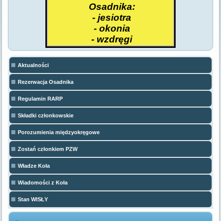
Osadnika:
- jesiotra
- okonia
- wzdręgi
Aktualności
Rezerwacja Osadnika
Regulamin RARP
Składki członkowskie
Porozumienia międzyokręgowe
Zostań członkiem PZW
Władze Koła
Wiadomości z Koła
Stan WISŁY