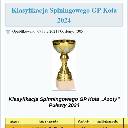
Klasyfikacja Spiningowego GP Koła
2024
Opublikowano: 09 luty 2021
|
Odsłony: 1305
Klasyfikacja Spinningowego GP Koła „Azoty”
Puławy 2024
miejsce
imię i nazwisko
ilość ryb
najdłuższa ryba
ŁUKASZ JĘDRYCH
11
63 cm