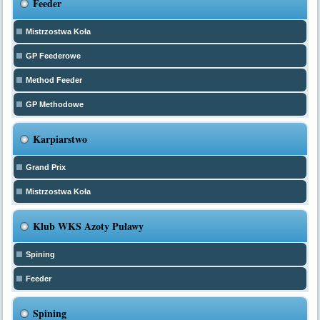
Feeder
Mistrzostwa Koła
GP Feederowe
Method Feeder
GP Methodowe
Karpiarstwo
Grand Prix
Mistrzostwa Koła
Klub WKS Azoty Puławy
Spining
Feeder
Spining