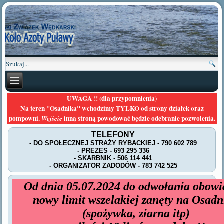
UWAGA !! (dla przypomnienia)
Na teren "Osadnika" wchodzimy TYLKO od strony działek oraz
pompowni.
inną stroną powodować będzie odebranie pozwolenia.
Wejście
TELEFONY
- DO SPOŁECZNEJ STRAŻY RYBACKIEJ - 790 602 789
- PREZES - 693 295 336
- SKARBNIK - 506 114 441
- ORGANIZATOR ZADODÓW - 783 742 525
Od dnia 05.07.2024 do odwołania obowi
nowy limit wszelakiej zanęty na Osadn
(spożywka, ziarna itp)