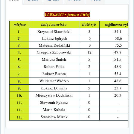
12.05.2024 - jezioro Firlej
miejsce
imię i nazwisko
ilość ryb
najdłuższa ryba
1.
Krzysztof Skawiński
5
54,1
2.
Łukasz Jędrych
5
58,6
3.
Mateusz Dudzińśki
3
75,5
4.
Grzegorz Zaborowski
12
49,8
5.
Mariusz Śmich
5
51,5
6.
Robert Pałka
2
48,9
7.
Łukasz Bichta
1
53,4
8.
Waldemar Wiórko
1
48,6
9.
Łukasz Domańs
5
23,7
10.
Mieczysław Dudziński
1
20,3
11.
Sławomir Pykacz
0
-
11.
Marin Kubala
0
-
11.
Stanisław Mizak
0
-