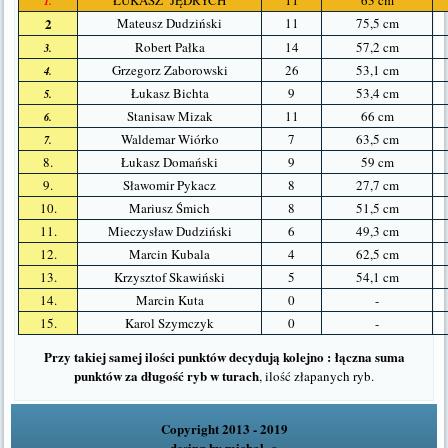
1.
2
Mateusz Dudziński
11
75,5 cm
Robert Pałka
14
57,2 cm
3.
Grzegorz Zaborowski
26
53,1 cm
4.
Łukasz Bichta
9
53,4 cm
5.
Stanisaw Mizak
11
66 cm
6.
Waldemar Wiórko
7
63,5 cm
7.
8.
Łukasz Domański
9
59 cm
9.
Sławomir Pykacz
8
27,7 cm
10.
Mariusz Śmich
8
51,5 cm
11.
Mieczysław Dudziński
6
49,3 cm
12.
Marcin Kubala
4
62,5 cm
13.
Krzysztof Skawiński
5
54,1 cm
14.
Marcin Kuta
0
-
15.
Karol Szymczyk
0
-
Przy takiej samej ilości punktów decydują kolejno :
łączna suma
punktów za długość ryb w turach
, ilość złapanych ryb.
Copyright 2013 - 2019
desing by
michal_o