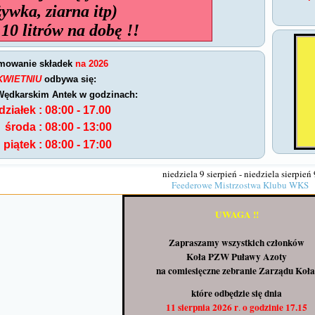
żywka, ziarna itp)
 10 litrów na dobę !!
mowanie składek
na 2026
KWIETNIU
odbywa się:
ędkarskim Antek w godzinach:
ziałek :
08:00 - 17.00
środa :
08:00 - 13:00
piątek :
08:00 - 17:00
niedziela 9 sierpień - niedziela sierpień 
Feederowe Mistrzostwa Klubu WKS
UWAGA !!
Zapraszamy wszystkich członków
Koła PZW Puławy Azoty
na comiesięczne zebranie Zarządu Koła
które odbędzie się dnia
11 sierpnia 2026 r
o godzinie 17.15
.