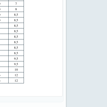
0
7
0
8
0
8,5
0
8,5
8,5
8,5
8,5
8,5
8,5
8,5
9,5
9,5
10
b
12
b
12