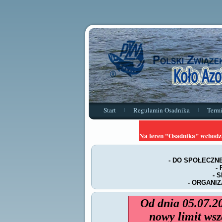
Start
Regulamin Osadnika
Term
Na teren "Osadnika" wchodz
- DO SPOŁECZNE
-
- 
- ORGANIZ
Od dnia 05.07.2
nowy limit wsz