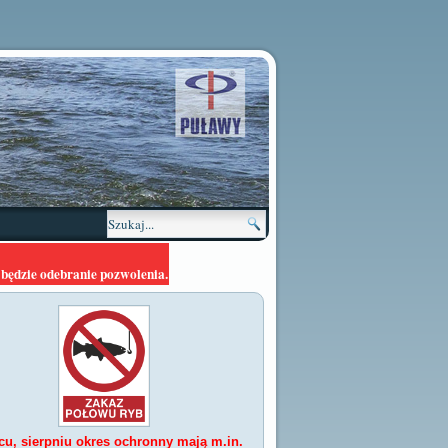
będzie odebranie pozwolenia.
cu, sierpniu
okres ochronny mają m.in.