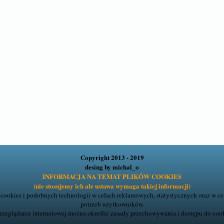
Copyright 2013 - 2019
desing by
michal_o
INFORMACJA NA TEMAT PLIKÓW COOKIES
(nie stosujemy ich ale ustawa wymaga takiej informacji)
ookies i podobnych technologii w celach reklamowych, statystycznych oraz w c
potrzeb użytkowników.
rzeglądarce internetowej można określić zasady przechowywania i dostępu do cook