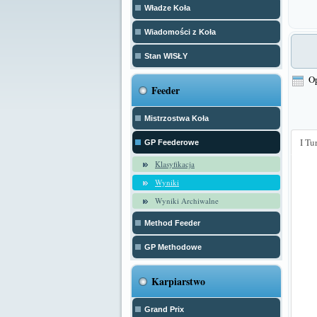
Władze Koła
Wiadomości z Koła
Stan WISŁY
O
Feeder
Mistrzostwa Koła
I Tu
GP Feederowe
Klasyfikacja
Wyniki
Wyniki Archiwalne
Method Feeder
GP Methodowe
Karpiarstwo
Grand Prix