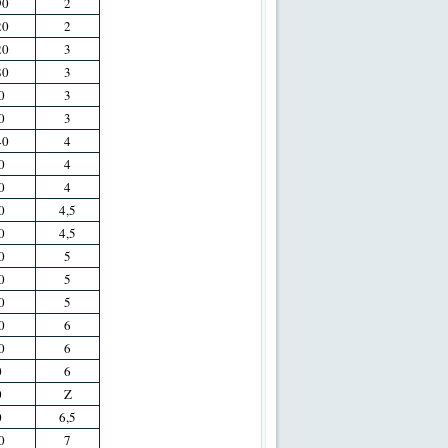
90
2
20
2
20
3
80
3
0
3
0
3
40
4
0
4
0
4
0
4,5
0
4,5
0
5
0
5
0
5
0
6
0
6
0
6
0
Z
0
6,5
0
7