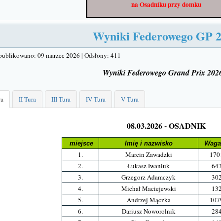
na Osadniku
przy domku
Wyniki Federowego GP 
publikowano: 09 marzec 2026
|
Odsłony: 411
Wyniki Federowego Grand Prix 20
ra
II Tura
III Tura
IV Tura
V Tura
08.03.2026 - OSADNIK
miejsce
Imię i nazwisko
Waga
1.
Marcin Zawadzki
170
2.
Łukasz Iwaniuk
64
3.
Grzegorz Adamczyk
30
4.
Michał Maciejewski
13
5.
Andrzej Mączka
107
6.
Dariusz Noworolnik
28