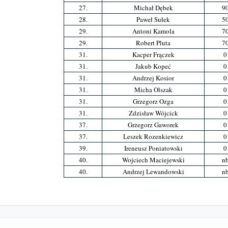
27.
Michał Dębek
9
28.
Paweł Sułek
5
29.
Antoni Kamola
7
29.
Robert Pluta
7
31.
Kacper Frączek
0
31.
Jakub Kopeć
0
31.
Andrzej Kosior
0
31.
Micha Olszak
0
31.
Grzegorz Ozga
0
31.
Zdzisław Wójcick
0
37.
Grzegorz Gaworek
0
37.
Leszek Rozenkiewicz
0
39.
Ireneusz Poniatowski
0
40.
Wojciech Maciejewski
n
40.
Andrzej Lewandowski
n