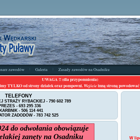
inarz zawodów
Galeria
Zasady zawodów na Osadniku
UWAGA !! (dla przypomnienia)
imy TYLKO od strony działek oraz pompowni.
inną stroną powodować 
Wejście
TELEFONY
J STRAŻY RYBACKIEJ - 790 602 789
 PREZES - 693 295 336
SKARBNIK - 506 114 441
ATOR ZADODÓW - 783 742 525
024 do odwołania obowiązuje
elakiej zanęty na Osadniku
W lip