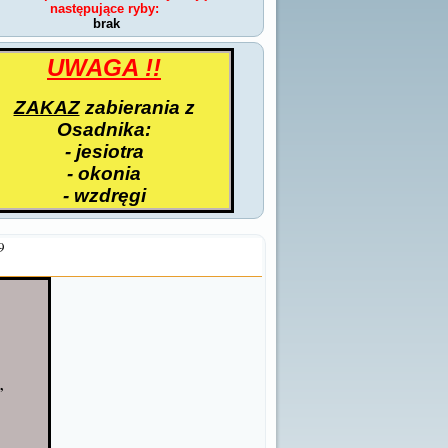
następujące ryby:
brak
UWAGA !!
ZAKAZ
zabierania z
Osadnika:
- jesiotra
- okonia
- wzdręgi
9
,