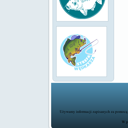
Używamy informacji zapisanych za pomocą c
W p