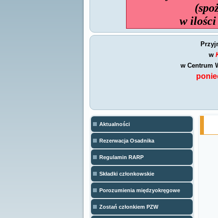
(spo
w ilości
Przyj
w
w Centrum W
ponied
Aktualności
Rezerwacja Osadnika
Regulamin RARP
Składki członkowskie
Porozumienia międzyokręgowe
Zostań członkiem PZW