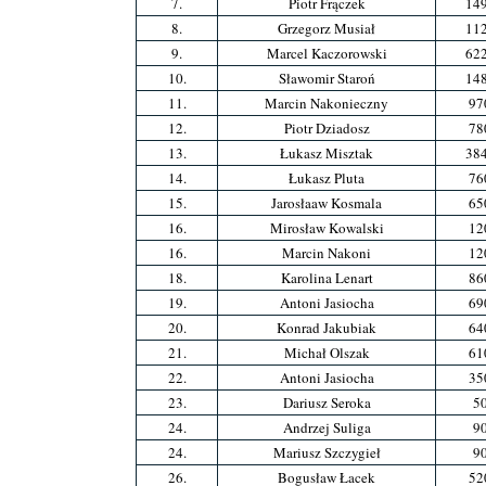
7.
Piotr Frączek
14
8.
Grzegorz Musiał
11
9.
Marcel Kaczorowski
62
10.
Sławomir Staroń
14
11.
Marcin Nakonieczny
97
12.
Piotr Dziadosz
78
13.
Łukasz Misztak
38
14.
Łukasz Pluta
76
15.
Jarosłaaw Kosmala
65
16.
Mirosław Kowalski
12
16.
Marcin Nakoni
12
18.
Karolina Lenart
86
19.
Antoni Jasiocha
69
20.
Konrad Jakubiak
64
21.
Michał Olszak
61
22.
Antoni Jasiocha
35
23.
Dariusz Seroka
5
24.
Andrzej Suliga
9
24.
Mariusz Szczygieł
9
26.
Bogusław Łacek
52