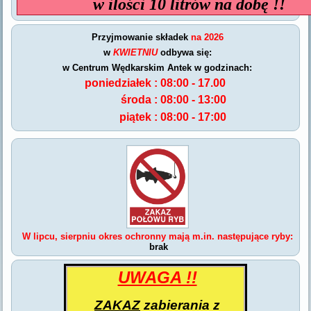
w ilości 10 litrów na dobę !!
Przyjmowanie składek
na 2026
w
KWIETNIU
odbywa się:
w Centrum Wędkarskim Antek w godzinach:
poniedziałek :
08:00 - 17.00
środa :
08:00 - 13:00
piątek :
08:00 - 17:00
W lipcu, sierpniu
okres ochronny mają m.in. następujące ryby:
brak
UWAGA !!
ZAKAZ
zabierania z