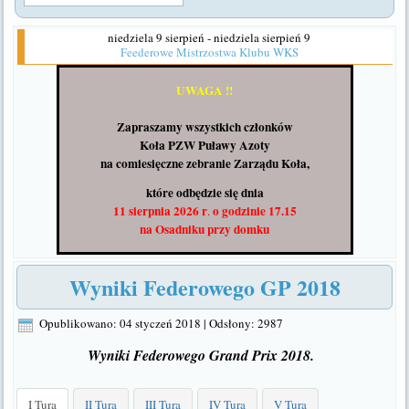
niedziela 9 sierpień - niedziela sierpień 9
Feederowe Mistrzostwa Klubu WKS
UWAGA !!
Zapraszamy wszystkich członków
Koła PZW Puławy Azoty
na comiesięczne zebranie Zarządu Koła,
które odbędzie się dnia
11 sierpnia 2026 r
o godzinie 17.15
.
na Osadniku
przy domku
Wyniki Federowego GP 2018
Opublikowano: 04 styczeń 2018
|
Odsłony: 2987
Wyniki Federowego Grand Prix 2018.
I Tura
II Tura
III Tura
IV Tura
V Tura