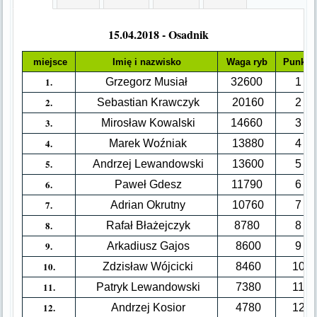
15.04.2018 - Osadnik
miejsce
Imię i nazwisko
Waga ryb
Punkty
1.
Grzegorz Musiał
32600
1
2.
Sebastian Krawczyk
20160
2
3.
Mirosław Kowalski
14660
3
4.
Marek Woźniak
13880
4
5.
Andrzej Lewandowski
13600
5
6.
Paweł Gdesz
11790
6
7.
Adrian Okrutny
10760
7
8.
Rafał Błażejczyk
8780
8
9.
Arkadiusz Gajos
8600
9
10.
Zdzisław Wójcicki
8460
10
11.
Patryk Lewandowski
7380
11
12.
Andrzej Kosior
4780
12