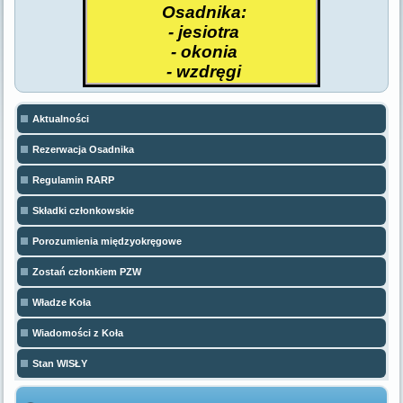
Osadnika:
- jesiotra
- okonia
- wzdręgi
Aktualności
Rezerwacja Osadnika
Regulamin RARP
Składki członkowskie
Porozumienia międzyokręgowe
Zostań członkiem PZW
Władze Koła
Wiadomości z Koła
Stan WISŁY