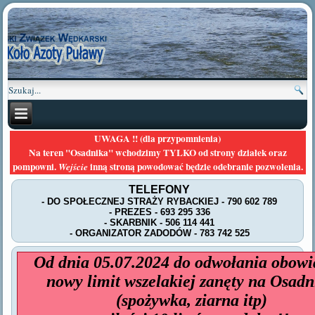
UWAGA !! (dla przypomnienia)
Na teren "Osadnika" wchodzimy TYLKO od strony działek oraz
pompowni.
inną stroną powodować będzie odebranie pozwolenia.
Wejście
TELEFONY
- DO SPOŁECZNEJ STRAŻY RYBACKIEJ - 790 602 789
- PREZES - 693 295 336
- SKARBNIK - 506 114 441
- ORGANIZATOR ZADODÓW - 783 742 525
Od dnia 05.07.2024 do odwołania obowi
nowy limit wszelakiej zanęty na Osadn
(spożywka, ziarna itp)